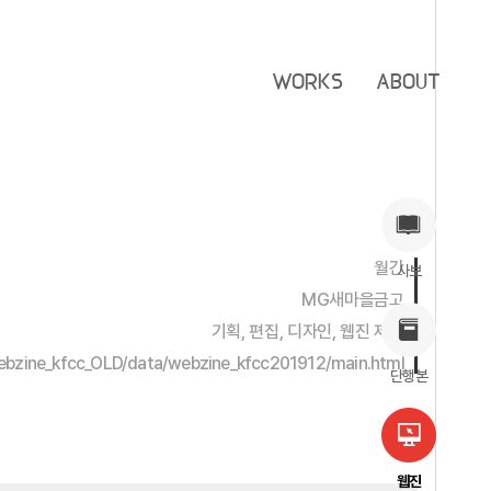
WORKS
ABOUT
월간
사보
MG새마을금고
기획, 편집, 디자인, 웹진 제작
/webzine_kfcc_OLD/data/webzine_kfcc201912/main.html
단행본
웹진