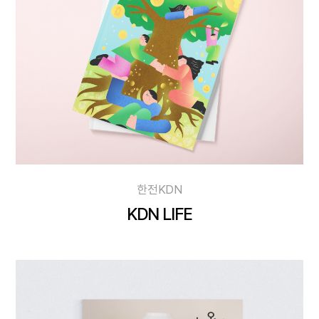
한전KDN
KDN LIFE