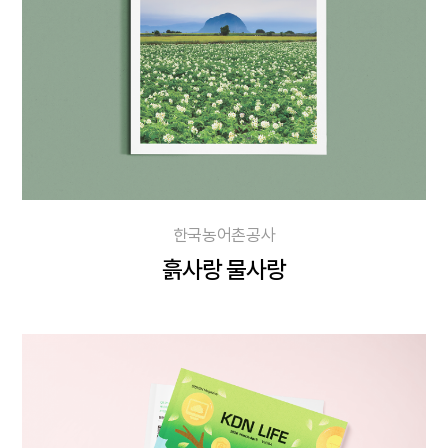
한국농어촌공사
흙사랑 물사랑