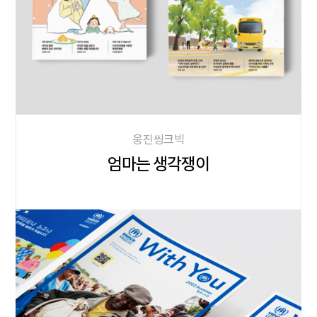
웅진씽크빅
엄마는 생각쟁이